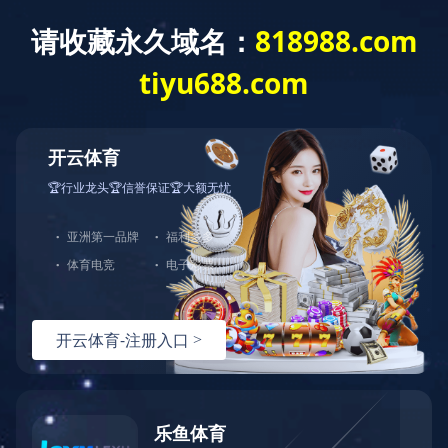
爱游戏官方网站
产品中心
查看其他分类
儿科系列
智能化生长发育评估系统
早产儿生长指标评定训练